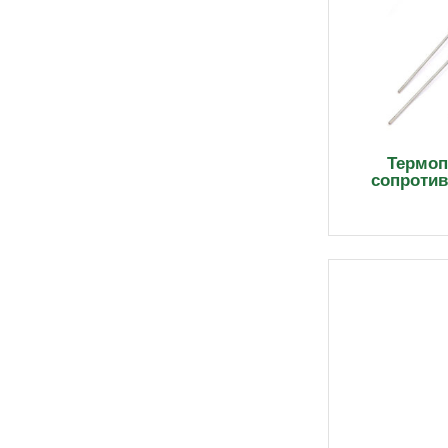
Термоп
сопроти