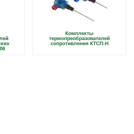
Комплекты
лей
термопреобразователей
ских
сопротивления КТСП-Н
06