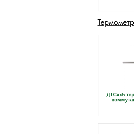
Термометр
ДТСхх5 те
коммута