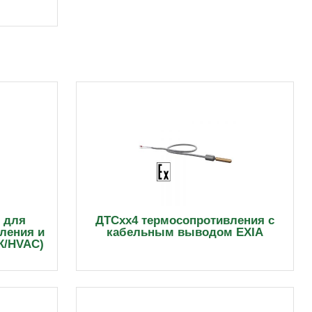
 для
ДТСхх4 термосопротивления с
пления и
кабельным выводом EXIA
К/HVAC)