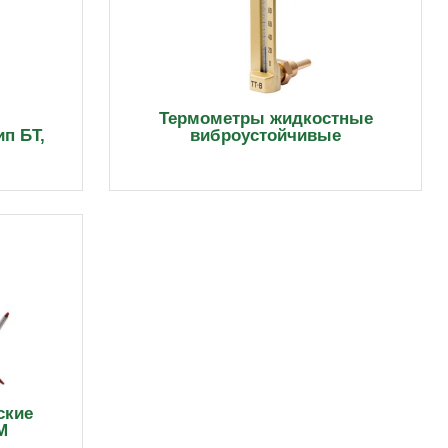
Термометры жидкостные
п БТ,
виброустойчивые
ские
М