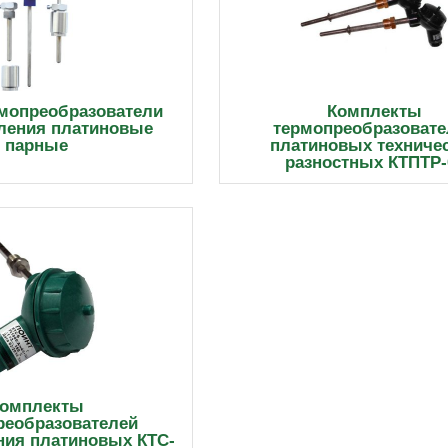
рмопреобразователи
Комплекты
ления платиновые
термопреобразовате
парные
платиновых техниче
разностных КТПТР-
омплекты
реобразователей
ния платиновых КТС-