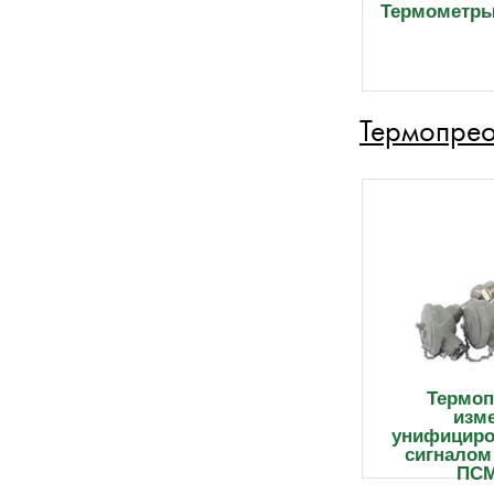
Термометры
Термопре
Термоп
изм
унифицир
сигналом
ПСМ