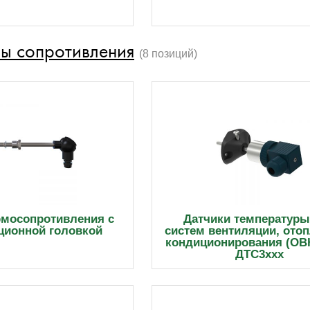
ы сопротивления
(8 позиций)
рмосопротивления с
Датчики температуры
ционной головкой
систем вентиляции, ото
кондиционирования (ОВ
ДТС3ххх