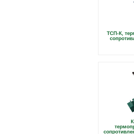
ТСП-К, те
сопротив
К
термоп
сопротивле