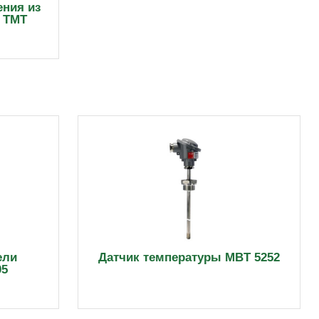
ния из
и ТМТ
ели
Датчик температуры MBT 5252
05