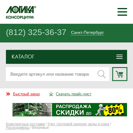
(812) 325-36-37
Санкт-Петербург
КАТАЛОГ
Быстрый заказ
Скачать прайс-лист
Комплектные поставки
/
Учет тепловой энергии, воды и пара
/
Расходомеры
/ Вихревые