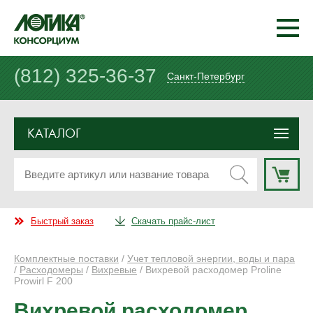
(812) 325-36-37
Санкт-Петербург
КАТАЛОГ
Быстрый заказ
Скачать прайс-лист
Комплектные поставки
/
Учет тепловой энергии, воды и пара
/
Расходомеры
/
Вихревые
/ Вихревой расходомер Proline
Prowirl F 200
Вихревой расходомер