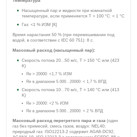
Температура
Насыщенный пар и жидкости при комнатной
температуре, если применяется T > 100 °C: < 1 °C
Газ: <1 % ИЗМ [К]
Время нарастания 50 % (при перемешивании под
водой, в соответствии с IEC 60 751): 8 с.
Массовый расход (насыщенный пар):
Скорость потока 20...50 м/с, T > 150 °C или (423
K)
Re > 20000: <1,7 % ИЗМ
Re в диапазоне 5 000...20000: < 1,7 % ВПД
Скорость потока 10...70 м/с, T > 140 °C или (413
K)
Re > 20000: <2 % ИЗМ
Re в диапазоне 5 000...20000: < 2 % ВПД
Массовый расход перегретого пара и газа
(один
газ без примесей, смесь газов, воздух: NEL40;
природный газ: ISO12213-2 содержит AGA8-DC92,