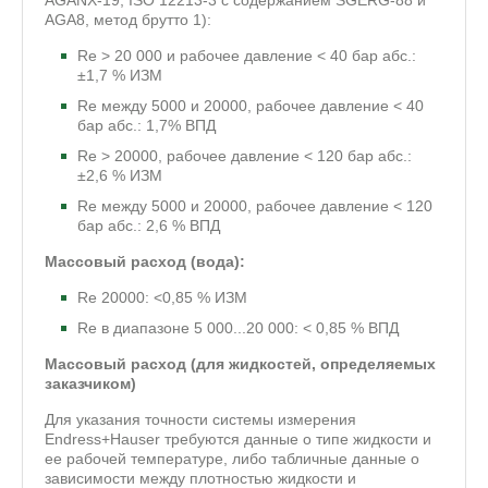
AGANX-19, ISO 12213-3 с содержанием SGERG-88 и
AGA8, метод брутто 1):
Re > 20 000 и рабочее давление < 40 бар абс.:
±1,7 % ИЗМ
Re между 5000 и 20000, рабочее давление < 40
бар абс.: 1,7% ВПД
Re > 20000, рабочее давление < 120 бар абс.:
±2,6 % ИЗМ
Re между 5000 и 20000, рабочее давление < 120
бар абс.: 2,6 % ВПД
Массовый расход (вода):
Re 20000: <0,85 % ИЗМ
Re в диапазоне 5 000...20 000: < 0,85 % ВПД
Массовый расход (для жидкостей, определяемых
заказчиком)
Для указания точности системы измерения
Endress+Hauser требуются данные о типе жидкости и
ее рабочей температуре, либо табличные данные о
зависимости между плотностью жидкости и