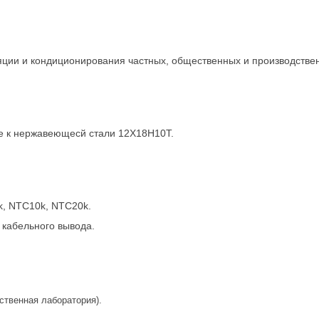
яции и кондиционирования частных, общественных и производстве
ые к нержавеющесй стали 12Х18Н10Т.
k, NTC10k, NTC20k.
 кабельного вывода.
ственная лаборатория).