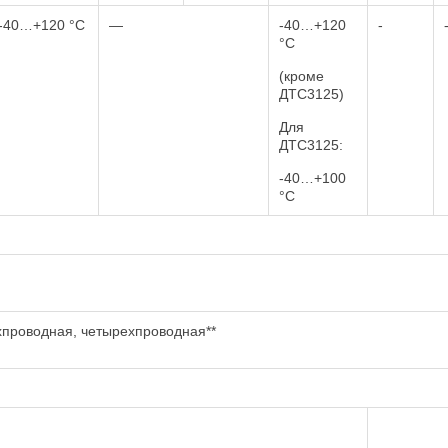
-40…+120 °C
—
-40…+120
-
°C
(кроме
ДТС3125)
Для
ДТС3125:
-40…+100
°C
хпроводная, четырехпроводная**