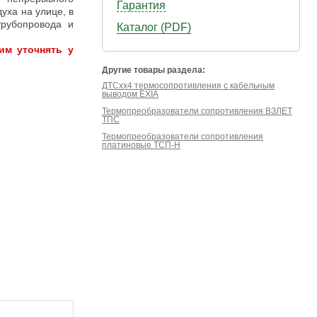
Гарантия
уха на улице, в
трубопровода и
Каталог (PDF)
им уточнять у
Другие товары раздела:
ДТСхх4 термосопротивления с кабельным
выводом EXIA
Термопреобразователи сопротивления ВЗЛЕТ
ТПС
Термопреобразователи сопротивления
платиновые ТСП-Н