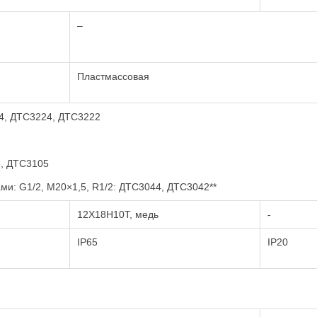
–
Пластмассовая
4, ДТС3224, ДТС3222
, ДТС3105
ми: G1/2, М20×1,5, R1/2: ДТС3044, ДТС3042**
12Х18Н10Т, медь
-
IP65
IP20