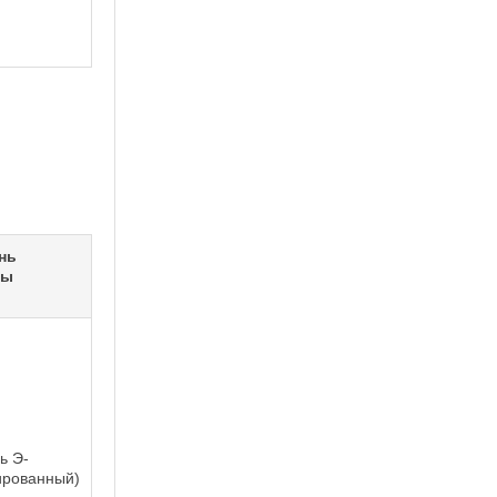
нь
ты
ь Э-
ированный)