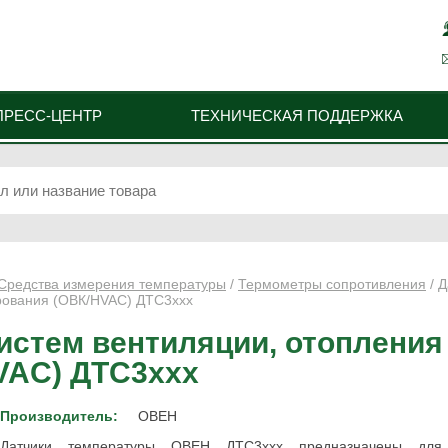
ПРЕСС-ЦЕНТР
ТЕХНИЧЕСКАЯ ПОДДЕРЖКА
Средства измерения температуры
/
Термометры сопротивления
/ Д
рования (ОВК/HVAC) ДТС3ххх
истем вентиляции, отопления
VAC) ДТС3ххх
Производитель:
ОВЕН
Датчики температуры ОВЕН ДТС3ххх предназначены для 