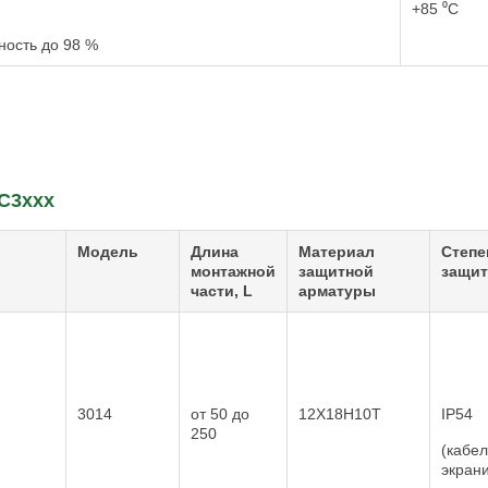
+85 ⁰С
ность до 98 %
С3ххх
Модель
Длина
Материал
Степе
монтажной
защитной
защи
части, L
арматуры
3014
от 50 до
12Х18Н10Т
IP54
250
(кабел
экран