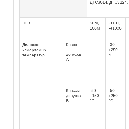
ДТС3014, ДТС3224,
НСХ
50М,
Pt100,
100М
Pt1000
Диапазон
Класс
—
-30…
измеряемых
+250
допуска
температур
°C
А
Классы
-50…
-50…
допуска
+150
+250
В
°C
°C