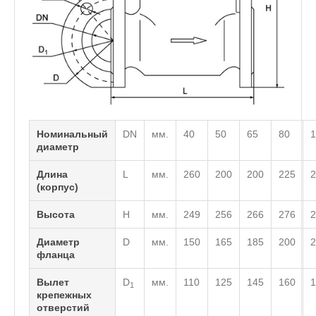
Номинальный
DN
мм.
40
50
65
80
1
диаметр
Длина
L
мм.
260
200
200
225
2
(корпус)
Высота
H
мм.
249
256
266
276
2
Диаметр
D
мм.
150
165
185
200
2
фланца
Вылет
D
мм.
110
125
145
160
1
1
крепежных
отверстий