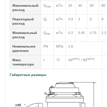
3
Максимальный
Q
м
/ч
20
30
50
80
max
расход
3
Переходный
Q
м
/ч
0.8
3
5
8
t
расход
3
Минимальный
Q
м
/ч
0.2
0.45
0.75
1.2
min
расход
Номинальное
PN
МПа
1.6
давление
(WTC)
(WTH)
Макс.
t
°C
40
/ 90
температура
Габаритные размеры