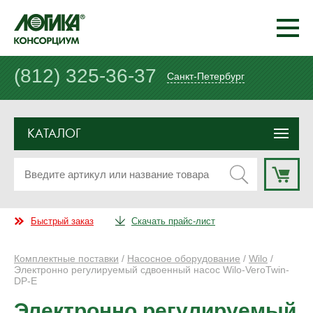
(812) 325-36-37
Санкт-Петербург
КАТАЛОГ
Быстрый заказ
Скачать прайс-лист
Комплектные поставки
/
Насосное оборудование
/
Wilo
/
Электронно регулируемый сдвоенный насос Wilo-VeroTwin-
DP-E
Электронно регулируемый