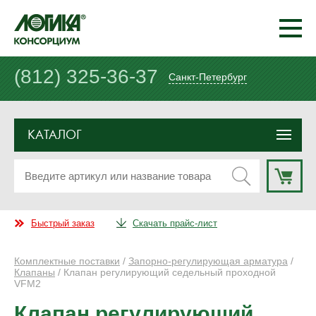
(812) 325-36-37
Санкт-Петербург
КАТАЛОГ
Быстрый заказ
Скачать прайс-лист
Комплектные поставки
/
Запорно-регулирующая арматура
/
Клапаны
/ Клапан регулирующий седельный проходной
VFM2
Клапан регулирующий