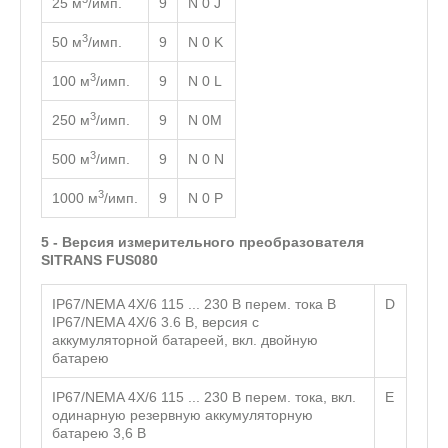
25 м
/имп.
9
N 0 J
3
50 м
/имп.
9
N 0 K
3
100 м
/имп.
9
N 0 L
3
250 м
/имп.
9
N 0M
3
500 м
/имп.
9
N 0 N
3
1000 м
/имп.
9
N 0 P
5 - Версия измерительного преобразователя
SITRANS FUS080
IP67/NEMA 4X/6 115 ... 230 В перем. тока B
D
IP67/NEMA 4X/6 3.6 В, версия с
аккумуляторной батареей, вкл. двойную
батарею
IP67/NEMA 4X/6 115 ... 230 В перем. тока, вкл.
E
одинарную резервную аккумуляторную
батарею 3,6 В