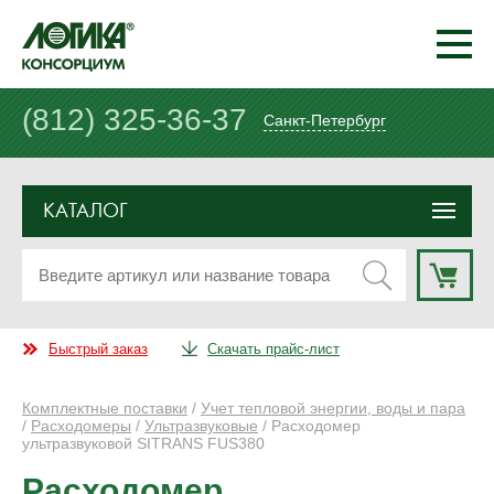
(812) 325-36-37
Санкт-Петербург
КАТАЛОГ
Быстрый заказ
Скачать прайс-лист
Комплектные поставки
/
Учет тепловой энергии, воды и пара
/
Расходомеры
/
Ультразвуковые
/ Расходомер
ультразвуковой SITRANS FUS380
Расходомер