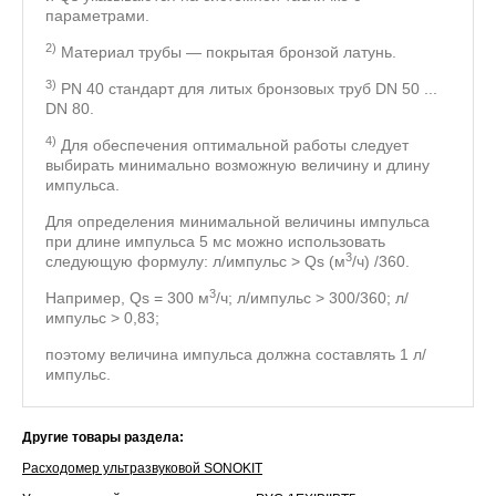
параметрами.
2)
Материал трубы — покрытая бронзой латунь.
3)
PN 40 стандарт для литых бронзовых труб DN 50 ...
DN 80.
4)
Для обеспечения оптимальной работы следует
выбирать минимально возможную величину и длину
импульса.
Для определения минимальной величины импульса
при длине импульса 5 мс можно использовать
3
следующую формулу: л/импульс > Qs (м
/ч) /360.
3
Например, Qs = 300 м
/ч; л/импульс > 300/360; л/
импульс > 0,83;
поэтому величина импульса должна составлять 1 л/
импульс.
Другие товары раздела:
Расходомер ультразвуковой SONOKIT