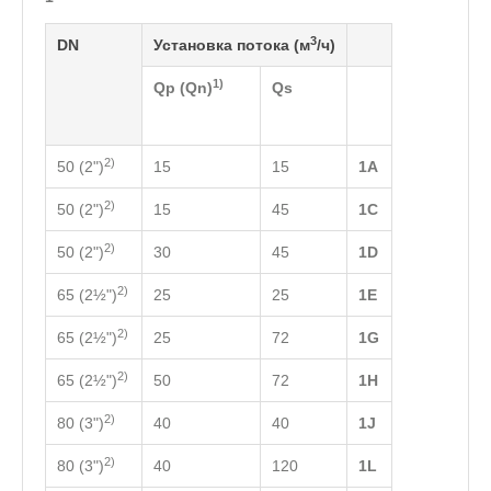
3
DN
Установка потока (м
/ч)
1)
Qp (Qn)
Qs
2)
50 (2")
15
15
1А
2)
50 (2")
15
45
1C
2)
50 (2")
30
45
1D
2)
65 (2½")
25
25
1E
2)
65 (2½")
25
72
1G
2)
65 (2½")
50
72
1H
2)
80 (3")
40
40
1J
2)
80 (3")
40
120
1L