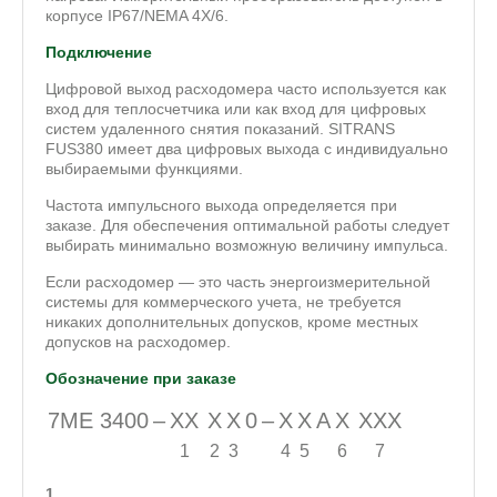
корпусе IP67/NEMA 4X/6.
Подключение
Цифровой выход расходомера часто используется как
вход для теплосчетчика или как вход для цифровых
систем удаленного снятия показаний. SITRANS
FUS380 имеет два цифровых выхода с индивидуально
выбираемыми функциями.
Частота импульсного выхода определяется при
заказе. Для обеспечения оптимальной работы следует
выбирать минимально возможную величину импульса.
Если расходомер — это часть энергоизмерительной
системы для коммерческого учета, не требуется
никаких дополнительных допусков, кроме местных
допусков на расходомер.
Обозначение при заказе
7ME 3400
–
ХХ
X
Х
0
–
X
X
A
X
XXX
1
2
3
4
5
6
7
1