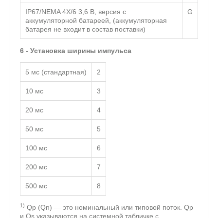
IP67/NEMA 4X/6 3,6 В, версия с
G
аккумуляторной батареей, (аккумуляторная
батарея не входит в состав поставки)
6 - Установка ширины импульса
5 мс (стандартная)
2
10 мс
3
20 мс
4
50 мс
5
100 мс
6
200 мс
7
500 мс
8
1)
Qp (Qn) — это номинальный или типовой поток. Qp
и Qs указываются на системной табличке с