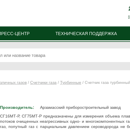
ПРЕСС-ЦЕНТР
ТЕХНИЧЕСКАЯ ПОДДЕРЖКА
зличных газов
/
Счетчики газа
/
Турбинные
/ Счетчик газа турбинны
Производитель:
Арзамасский приборостроительный завод
СГ16МТ-Р, СГ75МТ-Р предназначены для измерения объема пл
потоков очищенных неагрессивных одно- и многокомпонентных га
газ, попутный газ с парциальным давлением сероводорода не б