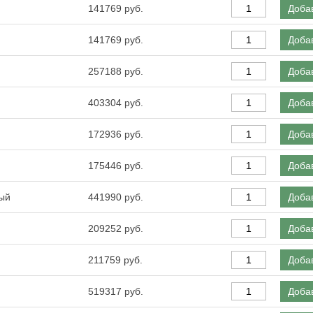
141769
Добав
141769
Добав
257188
Добав
403304
Добав
172936
Добав
175446
Добав
вый
441990
Добав
209252
Добав
211759
Добав
519317
Добав