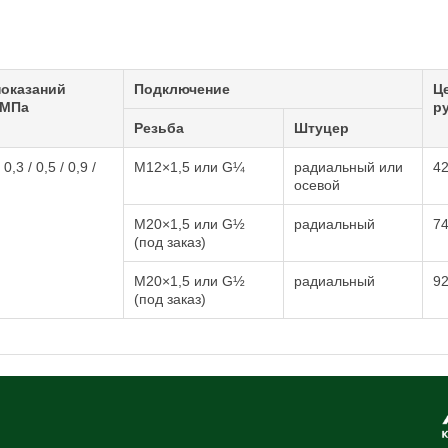
показаний
Подключение
Ц
 МПа
ру
Резьба
Штуцер
,3 / 0,5 / 0,9 /
М12×1,5 или G¼
радиальный или
4
осевой
М20×1,5 или G½
радиальный
7
(под заказ)
М20×1,5 или G½
радиальный
9
(под заказ)