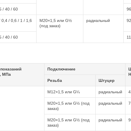
 / 40 / 60
9
0,4 / 0,6 / 1 / 1,6
М20×1,5 или G½
радиальный
9
(под заказ)
 / 40 / 60
1
 показаний
Подключение
Ц
, МПа
Н
Резьба
Штуцер
M12×1,5 или G¼
радиальный
4
M20×1,5 или G½ (под
радиальный
7
заказ)
M20×1,5 или G½ (под
радиальный
9
заказ)