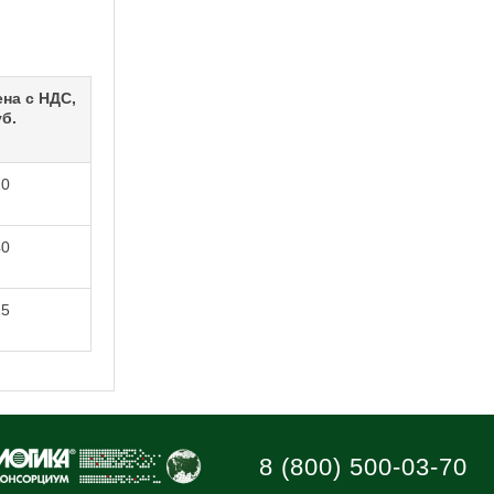
ена с НДС,
б.
20
40
25
8 (800) 500-03-70