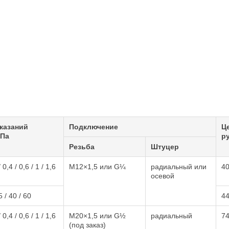
казаний
Подключение
Ц
МПа
ру
Резьба
Штуцер
0,4 / 0,6 / 1 / 1,6
М12×1,5 или G¼
радиальный или
4
осевой
 / 40 / 60
4
0,4 / 0,6 / 1 / 1,6
М20×1,5 или G½
радиальный
7
(под заказ)