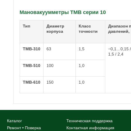
Мановакуумметры ТМВ серии 10
Тип
Диаметр
Класс
Диапазон 
корпуса
точности
давлений,
ТМВ-310
63
1,5
−0,1…0,15 / 0
1,5 / 2,4
ТМВ-510
100
1,0
ТМВ-610
150
1,0
Каталог
Техническая поддержка
Ремонт • Поверка
Контактная информация