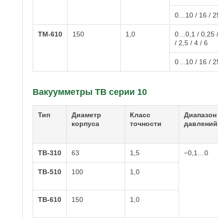
0…10 / 16 / 25
ТМ-610
150
1,0
0…0,1 / 0,25 / 
/ 2,5 / 4 / 6
0…10 / 16 / 25
Вакуумметры ТВ серии 10
Тип
Диаметр
Класс
Диапазон
корпуса
точности
давлений
ТВ-310
63
1,5
−0,1…0
ТВ-510
100
1,0
ТВ-610
150
1,0