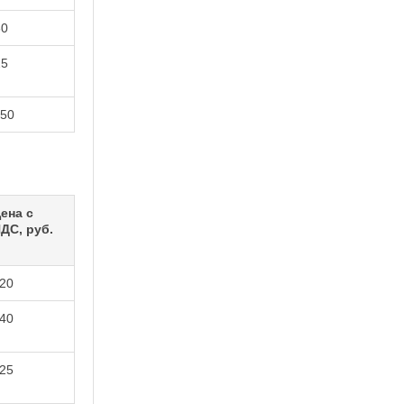
60
25
150
ена с
ДС, руб.
20
40
25