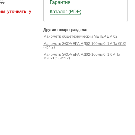
.д.
Гарантия
им уточнять у
Каталог (PDF)
Другие товары раздела:
Манометр общетехнический МЕТЕР ДМ 02
Манометр ЭКОМЕРА МД02-100мм 0..1МПа G1/2
(исп.2)
Манометр ЭКОМЕРА МД02-100мм 0..1,6МПа
М20х1,5 (исп.2)