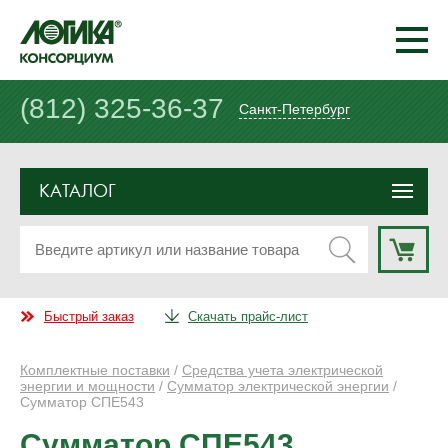
(812) 325-36-37
Санкт-Петербург
КАТАЛОГ
Быстрый заказ
Скачать прайс-лист
Комплектные поставки
/
Средства учета электрической
энергии и мощности
/
Сумматор электрической энергии
/
Сумматор СПЕ543
Сумматор СПЕ543