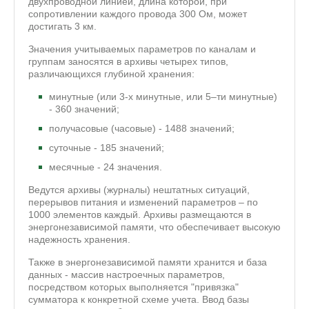
двухпроводной линией, длина которой, при
сопротивлении каждого провода 300 Ом, может
достигать 3 км.
Значения учитываемых параметров по каналам и
группам заносятся в архивы четырех типов,
различающихся глубиной хранения:
минутные (или 3-х минутные, или 5–ти минутные)
- 360 значений;
получасовые (часовые) - 1488 значений;
суточные - 185 значений;
месячные - 24 значения.
Ведутся архивы (журналы) нештатных ситуаций,
перерывов питания и изменений параметров – по
1000 элементов каждый. Архивы размещаются в
энергонезависимой памяти, что обеспечивает высокую
надежность хранения.
Также в энергонезависимой памяти хранится и база
данных - массив настроечных параметров,
посредством которых выполняется "привязка"
сумматора к конкретной схеме учета. Ввод базы