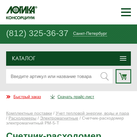
(812) 325-36-37
Санкт-Петербург
КАТАЛОГ
Быстрый заказ
Скачать прайс-лист
Комплектные поставки
/
Учет тепловой энергии, воды и пара
/
Расходомеры
/
Электромагнитные
/ Счетчик-расходомер
электромагнитный РМ-5-Т
Счетчик-расходомер