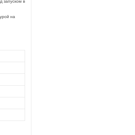
д запуском в
урой на