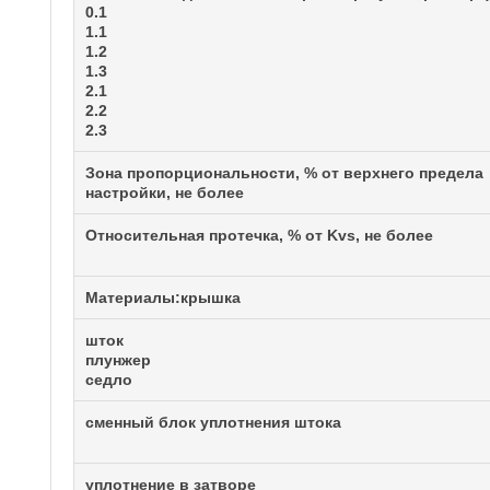
0.1
1.1
1.2
1.3
2.1
2.2
2.3
Зона пропорциональности, % от верхнего предела
настройки, не более
Относительная протечка, % от Kvs, не более
Материалы:крышка
шток
плунжер
седло
сменный блок уплотнения штока
уплотнение в затворе