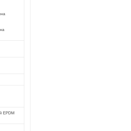
ина
ина
ый EPDM