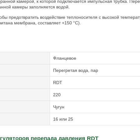
анной камерой, к которой подключается импульсная трубка. Пере
анной камеры заполняется водой.
тобы предотвратить воздействие теплоносителя с высокой температ
итана мембрана, составляет +150 °С).
Фланцевое
Перегретая вода, пар
RDT
220
Чугун
16 или 25
егуляторов перепада давления RDT