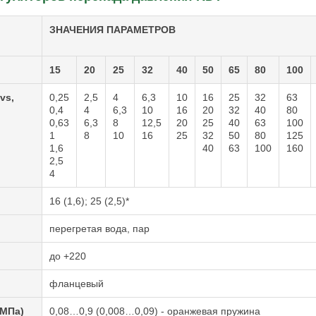
ЗНАЧЕНИЯ ПАРАМЕТРОВ
15
20
25
32
40
50
65
80
100
vs,
0,25
2,5
4
6,3
10
16
25
32
63
0,4
4
6,3
10
16
20
32
40
80
0,63
6,3
8
12,5
20
25
40
63
100
1
8
10
16
25
32
50
80
125
1,6
40
63
100
160
2,5
4
16 (1,6); 25 (2,5)*
перегретая вода, пар
до +220
фланцевый
(МПа)
0,08…0,9 (0,008…0,09) - оранжевая пружина