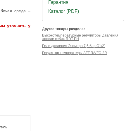
Гарантия
абочая среда –
Каталог (PDF)
им уточнять у
Другие товары раздела:
Высокотемпературные регуляторы давления
«после себя» RDT-PH
Реле давления Экомера 7,5 бар G1/2″
Регулятор температуры AFT-R/VFG-2R
тель