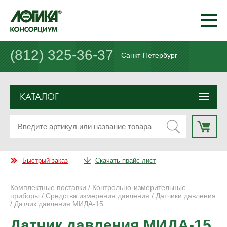
(812) 325-36-37
Санкт-Петербург
КАТАЛОГ
Быстрый заказ
Скачать прайс-лист
Комплектные поставки
/
Контрольно-измерительные
приборы
/
Средства измерения давления
/
Датчики давления
/ Датчик давления МИДА-15
Датчик давления МИДА-15