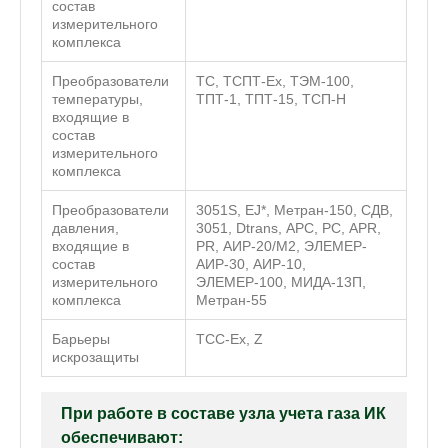
состав
измерительного
комплекса
Преобразователи
ТС, TCПТ-Ex, ТЭМ-100,
температуры,
ТПТ-1, ТПТ-15, ТСП-Н
входящие в
состав
измерительного
комплекса
Преобразователи
3051S, EJ*, Метран-150, СДВ,
давления,
3051, Dtrans, АРС, РС, APR,
входящие в
PR, АИР-20/М2, ЭЛЕМЕР-
состав
АИР-30, АИР-10,
измерительного
ЭЛЕМЕР-100, МИДА-13П,
комплекса
Метран-55
Барьеры
ТСС-Ex, Z
искрозащиты
При работе в составе узла учета газа ИК
обеспечивают: