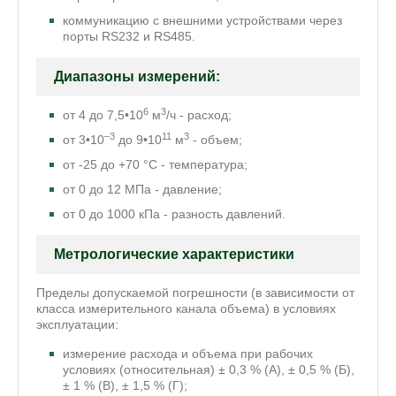
коммуникацию с внешними устройствами через
порты RS232 и RS485.
Диапазоны измерений:
6
3
от 4 до 7,5•10
м
/ч - расход;
–3
11
3
от 3•10
до 9•10
м
- объем;
от -25 до +70 °С - температура;
от 0 до 12 МПа - давление;
от 0 до 1000 кПа - разность давлений.
Метрологические характеристики
Пределы допускаемой погрешности (в зависимости от
класса измерительного канала объема) в условиях
эксплуатации:
измерение расхода и объема при рабочих
условиях (относительная) ± 0,3 % (А), ± 0,5 % (Б),
± 1 % (В), ± 1,5 % (Г);