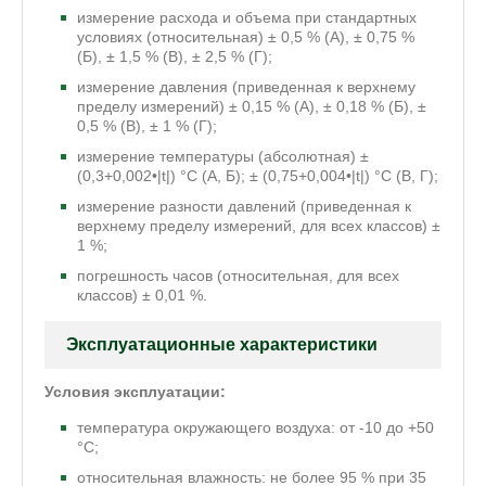
измерение расхода и объема при стандартных
условиях (относительная) ± 0,5 % (А), ± 0,75 %
(Б), ± 1,5 % (В), ± 2,5 % (Г);
измерение давления (приведенная к верхнему
пределу измерений) ± 0,15 % (А), ± 0,18 % (Б), ±
0,5 % (В), ± 1 % (Г);
измерение температуры (абсолютная) ±
(0,3+0,002•|t|) °С (А, Б); ± (0,75+0,004•|t|) °С (В, Г);
измерение разности давлений (приведенная к
верхнему пределу измерений, для всех классов) ±
1 %;
погрешность часов (относительная, для всех
классов) ± 0,01 %.
Эксплуатационные характеристики
Условия эксплуатации:
температура окружающего воздуха: от -10 до +50
°C;
относительная влажность: не более 95 % при 35