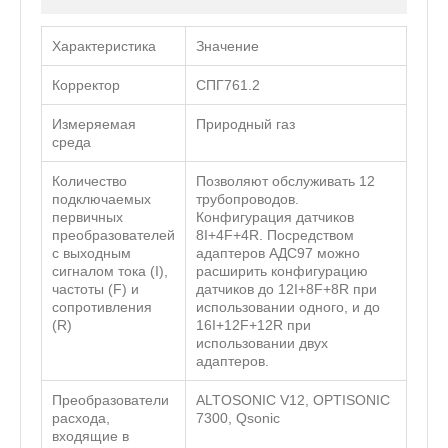
Характеристика
Значение
Корректор
СПГ761.2
Измеряемая
Природный газ
среда
Количество
Позволяют обслуживать 12
подключаемых
трубопроводов.
первичных
Конфигурация датчиков
преобразователей
8I+4F+4R. Посредством
с выходным
адаптеров АДС97 можно
сигналом тока (I),
расширить конфигурацию
частоты (F) и
датчиков до 12I+8F+8R при
сопротивления
использовании одного, и до
(R)
16I+12F+12R при
использовании двух
адаптеров.
Преобразователи
ALTOSONIC V12, OPTISONIC
расхода,
7300, Qsonic
входящие в