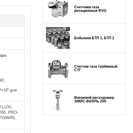
Счетчики газа
ротационные RVG
Бобышки БТП 1, БТП 2
два
Счетчик газа турбинный
СТГ
40;
Р+1Р для
Вихревой расходомер
ЭМИС-ВИХРЬ 200
FLUXI,
00, PRO-
PTISWIRL