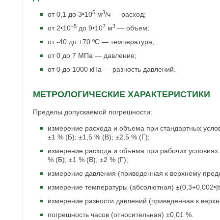
5
3
от 0,1 до 3•10
м
/ч — расход;
–5
7
3
от 2•10
до 9•10
м
— объем;
от -40 до +70 ºС — температура;
от 0 до 7 МПа — давление;
от 0 до 1000 кПа — разность давлений.
МЕТРОЛОГИЧЕСКИЕ ХАРАКТЕРИСТИКИ
Пределы допускаемой погрешности:
измерение расхода и объема при стандартных услов
±1 % (Б); ±1,5 % (В); ±2,5 % (Г);
измерение расхода и объема при рабочих условиях 
% (Б); ±1 % (В); ±2 % (Г);
измерение давления (приведенная к верхнему предел
измерение температуры (абсолютная) ±(0,3+0,002•|t|)
измерение разности давлений (приведенная к верхн
погрешность часов (относительная) ±0,01 %.