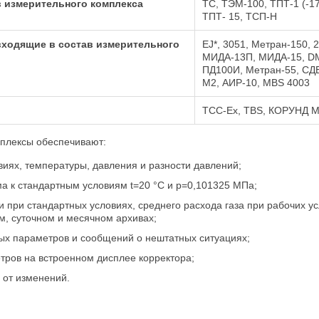
в измерительного комплекса
ТС, ТЭМ-100, ТПТ-1 (-17,
ТПТ- 15, ТСП-Н
входящие в состав измерительного
EJ*, 3051, Метран-150, 
МИДА-13П, МИДА-15, D
ПД100И, Метран-55, СДВ
М2, АИР-10, MBS 4003
ТСС-Ex, TBS, КОРУНД М
мплексы обеспечивают:
виях, температуры, давления и разности давлений;
а к стандартным условиям t=20 °C и p=0,101325 МПа;
 при стандартных условиях, среднего расхода газа при рабочих ус
м, суточном и месячном архивах;
х параметров и сообщений o нештатных ситуациях;
тров на встроенном дисплее корректора;
 от изменений.