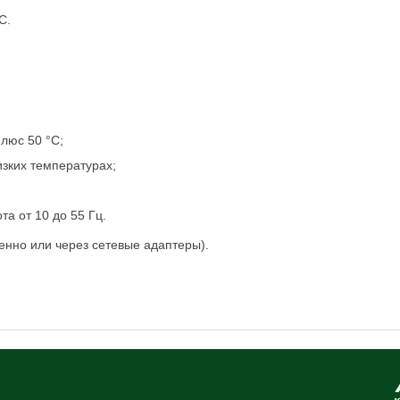
С.
люс 50 °C;
изких температурах;
а от 10 до 55 Гц.
венно или через сетевые адаптеры).