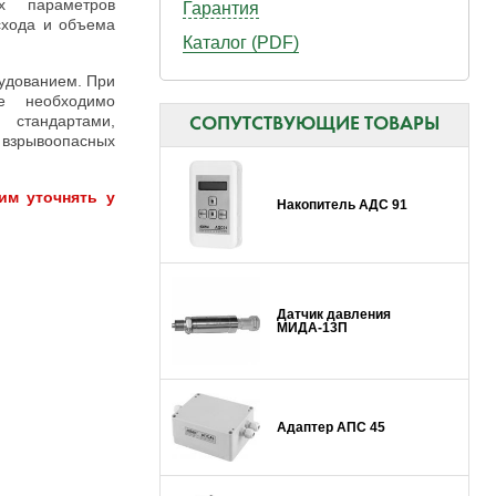
х параметров
Гарантия
схода и объема
Каталог (PDF)
удованием. При
е необходимо
я стандартами,
СОПУТСТВУЮЩИЕ ТОВАРЫ
взрывоопасных
им уточнять у
Накопитель АДС 91
Датчик давления
МИДА-13П
Адаптер АПС 45