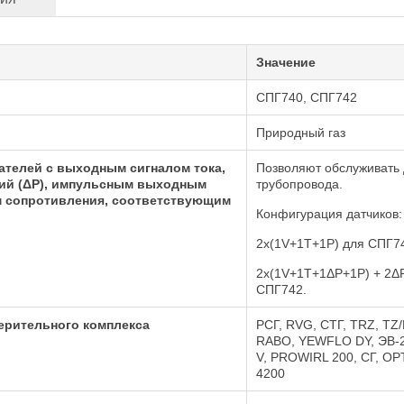
Значение
СПГ740, СПГ742
Природный газ
телей с выходным сигналом тока,
Позволяют обслуживать 
ний (ΔР), импульсным выходным
трубопровода.
м сопротивления, соответствующим
Конфигурация датчиков:
2х(1V+1Т+1Р) для СПГ7
2х(1V+1Т+1ΔР+1Р) + 2Δ
СПГ742.
ерительного комплекса
РСГ, RVG, СТГ, TRZ, TZ/
RABO, YEWFLO DY, ЭВ-2
V, PROWIRL 200, СГ, O
4200