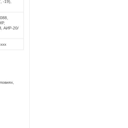
 -19),
2088,
MP,
, АИР-20/
ххх
ловиях,