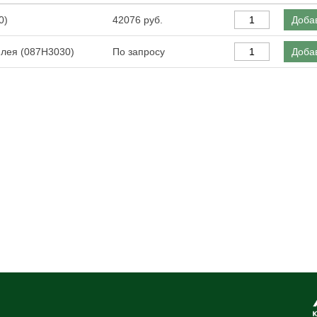
0)
42076
Добав
плея (087H3030)
По запросу
Добав