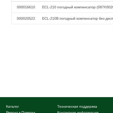
000016610
ECL-210 погодный компенсатор (087H302
000020522
ECL-210B погодный компенсатор без дис
Каталог
Техническая поддержка
Ремонт • Поверка
Контактная информация