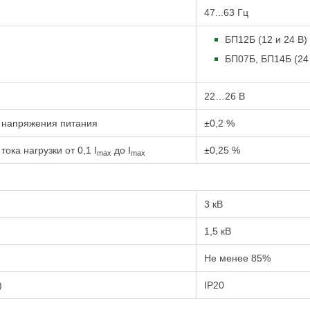
47...63 Гц
БП12Б (12 и 24 В)
БП07Б, БП14Б (24 
22…26 В
 напряжения питания
±0,2 %
ка нагрузки от 0,1 I
до I
±0,25 %
max
max
3 кВ
1,5 кВ
Не менее 85%
)
IP20