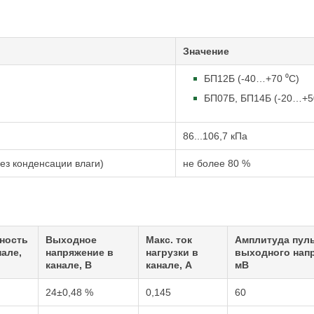
Значение
БП12Б (-40…+70 ⁰С)
БП07Б, БП14Б (-20…+5
86...106,7 кПа
ез конденсации влаги)
не более 80 %
ность
Выходное
Макс. ток
Амплитуда пул
нале,
напряжение в
нагрузки в
выходного нап
канале, В
канале, А
мВ
24±0,48 %
0,145
60