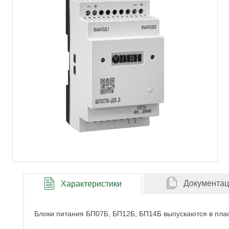
Документа
Характеристики
Блоки питания БП07Б, БП12Б, БП14Б выпускаются в плас