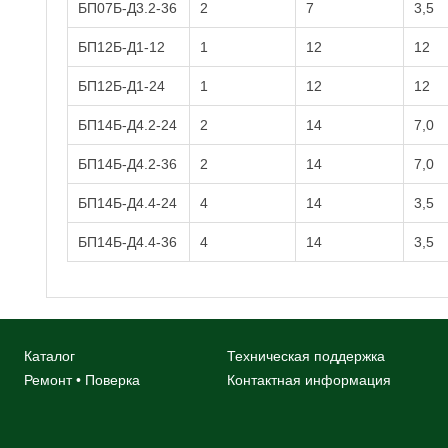
БП07Б-Д3.2-36
2
7
3,5
БП12Б-Д1-12
1
12
12
БП12Б-Д1-24
1
12
12
БП14Б-Д4.2-24
2
14
7,0
БП14Б-Д4.2-36
2
14
7,0
БП14Б-Д4.4-24
4
14
3,5
БП14Б-Д4.4-36
4
14
3,5
Каталог
Техническая поддержка
Ремонт • Поверка
Контактная информация