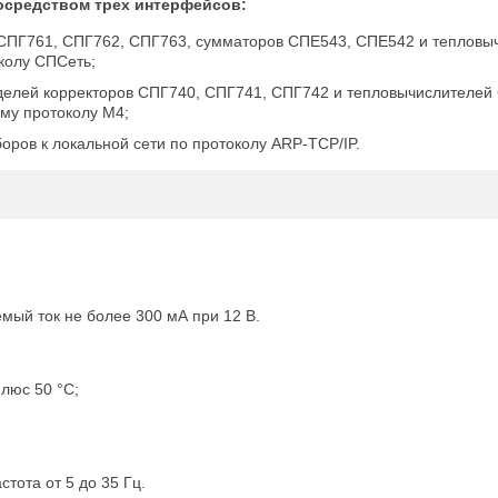
осредством трех интерфейсов:
 СПГ761, СПГ762, СПГ763, сумматоров СПЕ543, СПЕ542 и тепловы
колу СПСеть;
делей корректоров СПГ740, СПГ741, СПГ742 и тепловычислителей
му протоколу M4;
ров к локальной сети по протоколу ARP-TCP/IP.
емый ток не более 300 мА при 12 В.
люс 50 °С;
тота от 5 до 35 Гц.