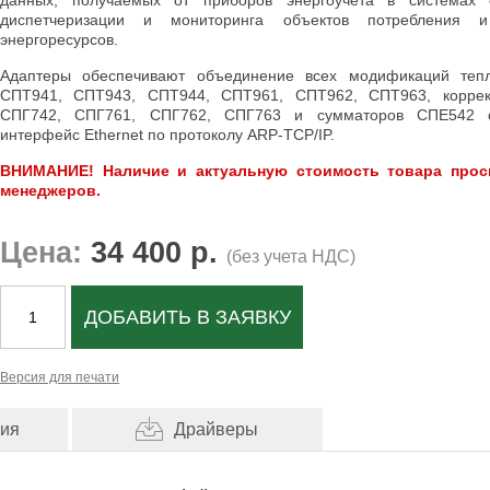
данных, получаемых от приборов энергоучета в системах 
диспетчеризации и мониторинга объектов потребления и
энергоресурсов.
Адаптеры обеспечивают объединение всех модификаций тепл
СПТ941, СПТ943, СПТ944, СПТ961, СПТ962, СПТ963, коррек
СПГ742, СПГ761, СПГ762, СПГ763 и сумматоров СПЕ542 
интерфейс Ethernet по протоколу ARP-TCP/IP.
ВНИМАНИЕ! Наличие и актуальную стоимость товара прос
менеджеров.
Цена:
34 400 р.
(без учета НДС)
ДОБАВИТЬ В ЗАЯВКУ
Версия для печати
ция
Драйверы