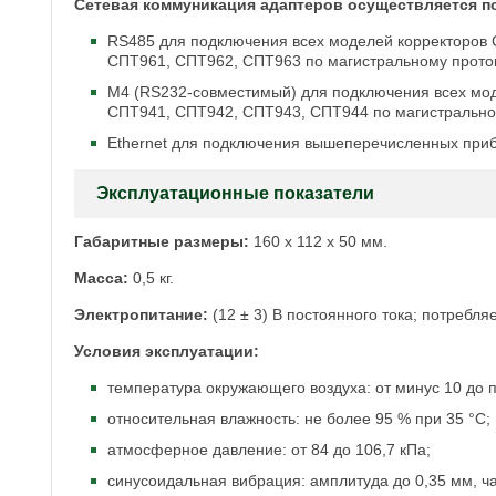
Сетевая коммуникация адаптеров осуществляется п
RS485 для подключения всех моделей корректоров
СПТ961, СПТ962, СПТ963 по магистральному прото
М4 (RS232-совместимый) для подключения всех мо
СПТ941, СПТ942, СПТ943, СПТ944 по магистрально
Ethernet для подключения вышеперечисленных прибо
Эксплуатационные показатели
Габаритные размеры:
160 x 112 x 50 мм.
Масса:
0,5 кг.
Электропитание:
(12 ± 3) В постоянного тока; потребля
Условия эксплуатации:
температура окружающего воздуха: от минус 10 до п
относительная влажность: не более 95 % при 35 °С;
атмосферное давление: от 84 до 106,7 кПа;
синусоидальная вибрация: амплитуда до 0,35 мм, час