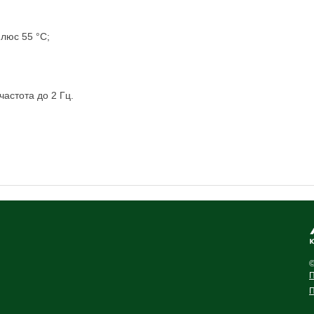
люс 55 °С;
частота до 2 Гц.
©
П
П