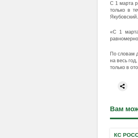
C 1 марта р
только в т
Якубовский.
«С 1 марта
равномерно 
По словам д
на весь год
только в от
Вам мож
КС РОС