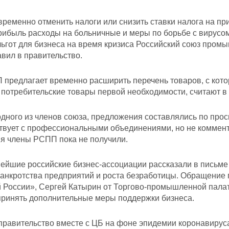
ременно отменить налоги или снизить ставки налога на пр
рибыль расходы на больничные и меры по борьбе с вирусом
ьгот для бизнеса на время кризиса Российский союз пром
вил в правительство.
 предлагает временно расширить перечень товаров, с кото
 потребительские товары первой необходимости, считают в
дного из членов союза, предложения составлялись по прос
твует с профессиональными объединениями, но не комменти
я члены РСПП пока не получили.
нейшие российские бизнес-ассоциации рассказали в письм
банкротства предприятий и роста безработицы. Обращение
й России», Сергей Катырин от Торгово-промышленной пала
принять дополнительные меры поддержки бизнеса.
правительство вместе с ЦБ на фоне эпидемии коронавируса