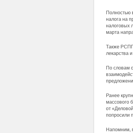
Полностью в
налога на п
налоговых л
марта напра
Также РСПП
лекарства и
По словам о
взаимодейс
предложени
Ранее круп
массового 
от «Делово
попросили 
Напомним, 