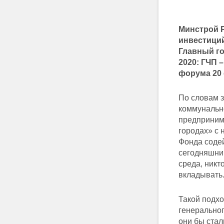
Минстрой Р
инвестиций
Главный го
2020: ГЧП 
форума 20
По словам з
коммунально
предприним
городах» с 
Фонда содей
сегодняшни
среда, никт
вкладывать.
Такой подх
генеральног
они бы стал