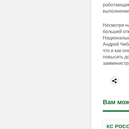
работающим
выполнении 
Несмотря на
большей от
Национальн
Андрей Чиби
что и как о
повысить до
замминистр
Вам мож
КС РОС