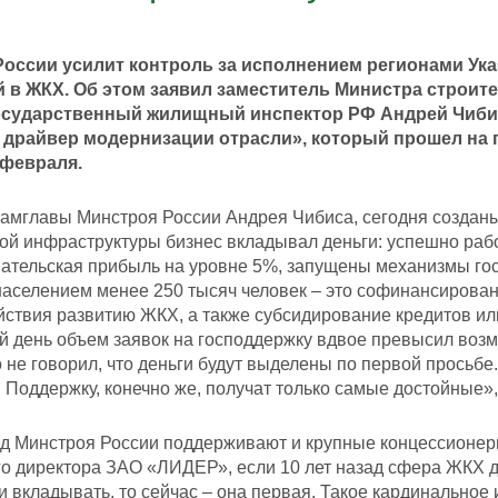
оссии усилит контроль за исполнением регионами Ука
 в ЖКХ. Об этом заявил заместитель Министра строит
сударственный жилищный инспектор РФ Андрей Чибис 
– драйвер модернизации отрасли», который прошел на 
 февраля.
амглавы Минстроя России Андрея Чибиса, сегодня созданы
й инфраструктуры бизнес вкладывал деньги: успешно рабо
ательская прибыль на уровне 5%, запущены механизмы го
населением менее 250 тысяч человек – это софинансировани
ствия развитию ЖКХ, а также субсидирование кредитов или
й день объем заявок на господдержку вдвое превысил воз
о не говорил, что деньги будут выделены по первой просьбе.
 Поддержку, конечно же, получат только самые достойные»
од Минстроя России поддерживают и крупные концессионер
о директора ЗАО «ЛИДЕР», если 10 лет назад сфера ЖКХ д
и вкладывать, то сейчас – она первая. Такое кардинально