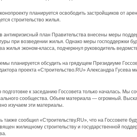
конопроекту планируется освободить застройщиков от аре
ется строительство жилья.
 в антикризисный план Правительства внесены меры подде
уры при возведении жилья. Однако меры господдержки буд
ва жилья эконом-класса, подчеркнул руководитель ведомст
емы планируется обсудить на грядущем Президиуме Госсов
дактора проекта «Строительство.RU» Александра Гусева м
 подготовке к заседанию Госсовета только началась. Мы с
ального сообщества. Объем материала — огромный. Высказ
вно изучаем эти материалы.
 также сообщил «Строительству.RU», что на Госсовете буд
вящен жилищному строительству и государственной поддер
ва.