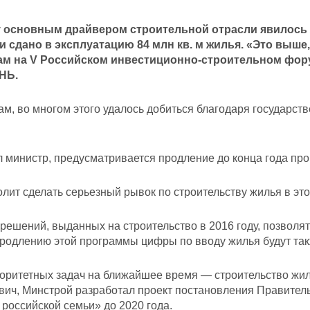
у основным драйвером строительной отрасли явилось
и сдано в эксплуатацию 84 млн кв. м жилья. «Это выше
ам на V Российском инвестиционно-строительном фору
НЬ.
ам, во многом этого удалось добиться благодаря государс
 министр, предусматривается продление до конца года пр
лит сделать серьезный рывок по строительству жилья в это
ешений, выданных на строительство в 2016 году, позволят с
продлению этой программы цифры по вводу жилья будут так
оритетных задач на ближайшее время — строительство жил
вич, Минстрой разработал проект постановления Правите
российской семьи» до 2020 года.