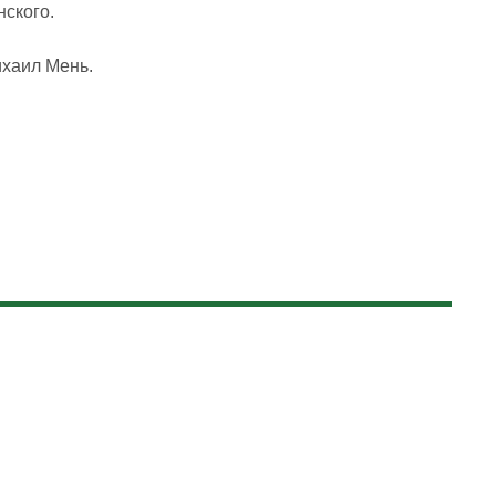
нского.
ихаил Мень.