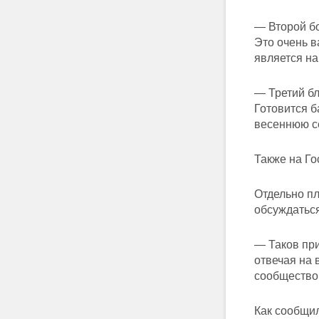
— Второй бо
Это очень в
является н
— Третий б
Готовится б
весеннюю с
Также на Го
Отдельно пл
обсуждатьс
— Таков пр
отвечая на 
сообществом
Как сообщил