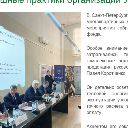
В Санкт-Петербур
многоквартирных 
мероприятия собр
фонда.
Особое внимание
затрагивались 
комплексные под
представил руков
Павел Коротченко.
Он детально осве
тепловой энерги
эксплуатации узло
точного расчета 
оплату.
Акцентом его док