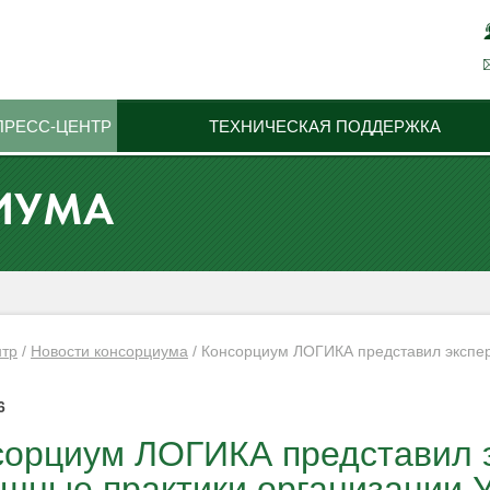
ПРЕСС-ЦЕНТР
ТЕХНИЧЕСКАЯ ПОДДЕРЖКА
ИУМА
нтр
/
Новости консорциума
/
Консорциум ЛОГИКА представил экспер
6
сорциум ЛОГИКА представил 
ешные практики организации 