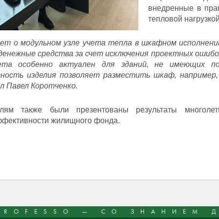
внедренные в пра
тепловой нагрузкой
дет о модульном узле учета тепла в шкафном исполнен
 денежные средства за счет исключения проектных ошибо
ета особенно актуален для зданий, не имеющих по
ность изделия позволяет разместить шкаф, например,
л Павел Коротченко.
елям также были презентованы результаты многоле
ффективности жилищного фонда.
PROFESSO — СО ЗНАНИЕМ 