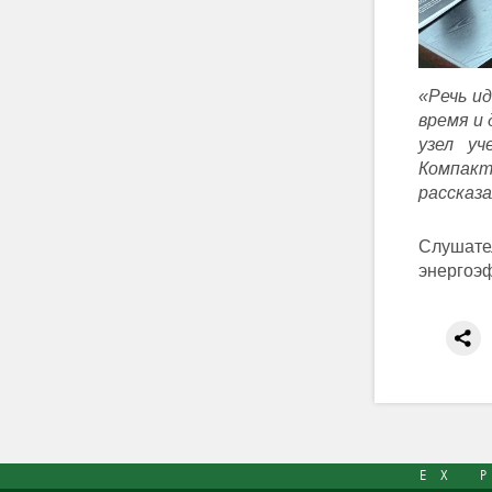
«Речь и
время и
узел уч
Компакт
рассказа
Слушат
энергоэ
EX 