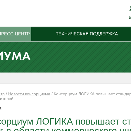
ПРЕСС-ЦЕНТР
ТЕХНИЧЕСКАЯ ПОДДЕРЖКА
ИУМА
нтр
/
Новости консорциума
/
Консорциум ЛОГИКА повышает стандарт
сителей
3
сорциум ЛОГИКА повышает ст
г в области коммерческого у